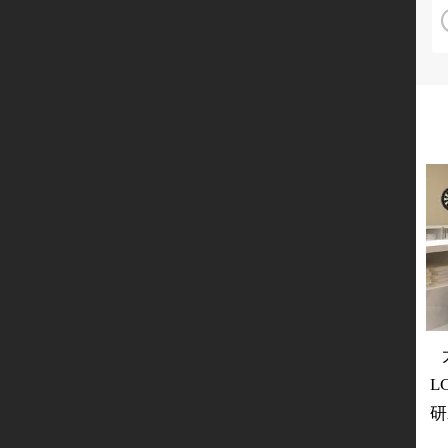
太
L
研
裕